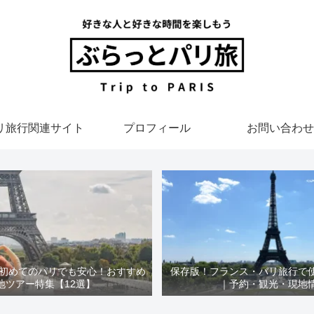
リ旅行関連サイト
プロフィール
お問い合わせ
】初めてのパリでも安心！おすすめ
保存版！フランス・パリ旅行で
地ツアー特集【12選】
｜予約・観光・現地