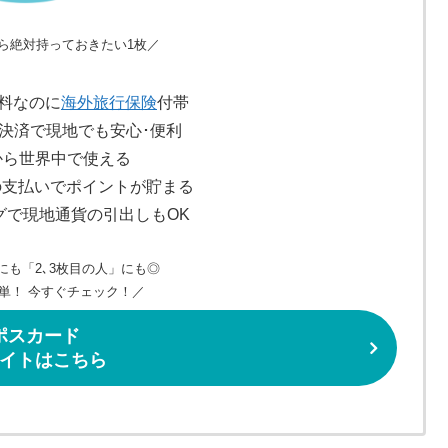
ら絶対持っておきたい1枚／
無料なのに
海外旅行保険
付帯
ス決済で現地でも安心･便利
だから世界中で使える
の支払いでポイントが貯まる
グで現地通貨の引出しもOK
にも「2､3枚目の人」にも◎
単！ 今すぐチェック！／
ポスカード
イトはこちら