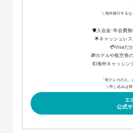
＼海外旅行するな
🛡入会金･年会費
🌟キャッシュレ
💳Visa
🎁ホテルや航空券
💶海外キャッシン
「初クレカの人」
＼申し込みは簡
エ
公式サ