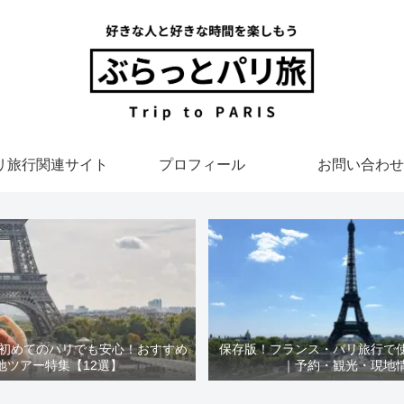
リ旅行関連サイト
プロフィール
お問い合わせ
】初めてのパリでも安心！おすすめ
保存版！フランス・パリ旅行で
地ツアー特集【12選】
｜予約・観光・現地