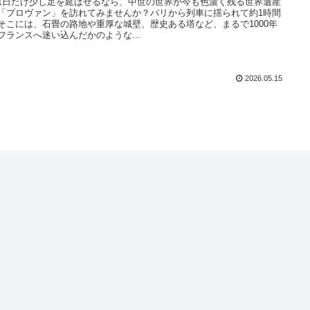
1日だけ少し足を延ばせるなら、中世の世界が今も色濃く残る世界遺産
「プロヴァン」を訪れてみませんか？パリから列車に揺られて約1時間
そこには、石畳の路地や重厚な城壁、歴史ある塔など、まるで1000年
フランスへ迷い込んだかのような...
2026.05.15