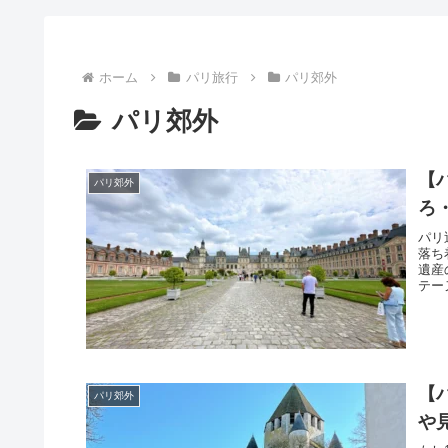
ホーム
パリ旅行
パリ郊外
パリ郊外
【
パリ郊外
ろ
パリ
落ち
遺産
テー
【
パリ郊外
や