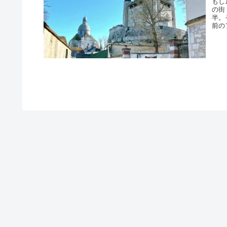
もし
の街
半。
前の