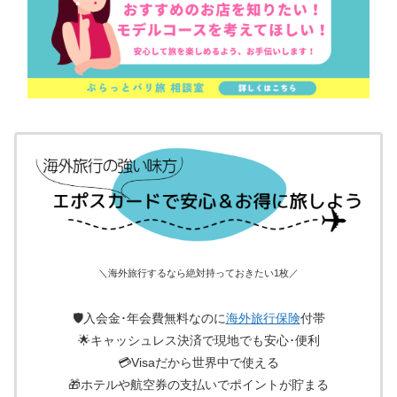
＼海外旅行するなら絶対持っておきたい1枚／
🛡入会金･年会費無料なのに
海外旅行保険
付帯
🌟キャッシュレス決済で現地でも安心･便利
💳Visaだから世界中で使える
🎁ホテルや航空券の支払いでポイントが貯まる