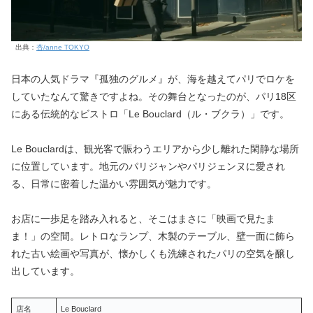
出典：
杏/anne TOKYO
日本の人気ドラマ『孤独のグルメ』が、海を越えてパリでロケを
していたなんて驚きですよね。その舞台となったのが、パリ18区
にある伝統的なビストロ「Le Bouclard（ル・ブクラ）」です。
Le Bouclardは、観光客で賑わうエリアから少し離れた閑静な場所
に位置しています。地元のパリジャンやパリジェンヌに愛され
る、日常に密着した温かい雰囲気が魅力です。
お店に一歩足を踏み入れると、そこはまさに「映画で見たま
ま！」の空間。レトロなランプ、木製のテーブル、壁一面に飾ら
れた古い絵画や写真が、懐かしくも洗練されたパリの空気を醸し
出しています。
店名
Le Bouclard