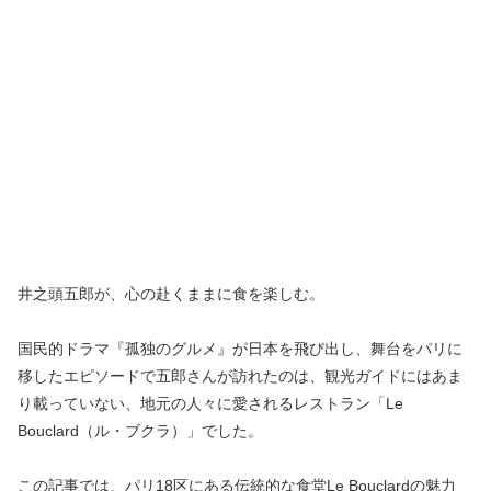
井之頭五郎が、心の赴くままに食を楽しむ。
国民的ドラマ『孤独のグルメ』が日本を飛び出し、舞台をパリに
移したエピソードで五郎さんが訪れたのは、観光ガイドにはあま
り載っていない、地元の人々に愛されるレストラン「Le
Bouclard（ル・ブクラ）」でした。
この記事では、パリ18区にある伝統的な食堂Le Bouclardの魅力