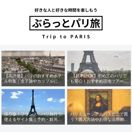
【高評価】パリのおすすめホテ
【日本語OK】初めてのパリで
ル特集｜女子旅やカップルにぴ
も安心！おすすめ現地ツアー特
ったり！
集【12選】
保存版！フランス・パリ旅行で
パリミュージアムパスどこで買
使えるサイト集｜予約・観光・
う？購入方法やお得な活用術を
現地情報
徹底解説