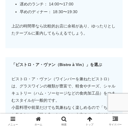
遅めのランチ： 14:00〜17:00
早めのディナー： 18:30〜19:30
上記の時間帯なら比較的お店に余裕があり、ゆったりとし
たテーブルに案内してもらえるでしょう。
「ビストロ・ア・ヴァン（Bistro à Vin）」を選ぶ
ビストロ・ア・ヴァン（ワインバーを兼ねたビストロ）
は、グラスワインの種類が豊富で、軽食やチーズ、シャル
キュトリー（ハム・ソーセージなどの食肉加工品）をつま
むスタイルが一般的です。
小皿料理や前菜だけでも気兼ねなく楽しめるので「ちょっ
と飲みたい」「軽く食べたい」という方のニーズにぴった
りです。
メニュー
ホーム
検索
トップ
サイドバー