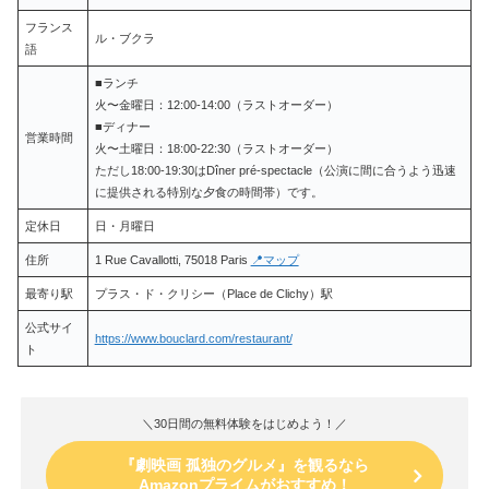
フランス
ル・ブクラ
語
■ランチ
火〜金曜日：12:00-14:00（ラストオーダー）
■ディナー
営業時間
火〜土曜日：18:00-22:30（ラストオーダー）
ただし18:00-19:30はDîner pré-spectacle（公演に間に合うよう迅速
に提供される特別な夕食の時間帯）です。
定休日
日・月曜日
住所
1 Rue Cavallotti, 75018 Paris
📍マップ
最寄り駅
プラス・ド・クリシー（Place de Clichy）駅
公式サイ
https://www.bouclard.com/restaurant/
ト
＼30日間の無料体験をはじめよう！／
『劇映画 孤独のグルメ』を観るなら
Amazonプライムがおすすめ！