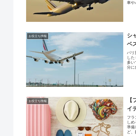
車や
シ
お役立ち情報
ベ
パリ
した
多い
分に
【
お役立ち情報
イ
フラ
しめ
準備
ど、