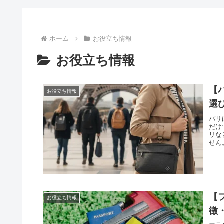
ホーム
お役立ち情報
お役立ち情報
【
お役立ち情報
選
パリ
だけ
リな
せん
【フ
お役立ち情報
徴