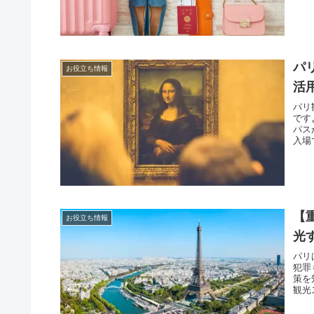
パ
お役立ち情報
活
パリ
です
パス
入場
【
お役立ち情報
光
パリ
犯罪
策を
観光