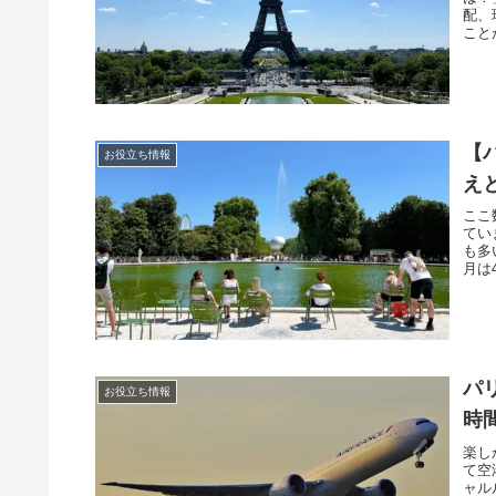
配、
こと
【
お役立ち情報
え
ここ
てい
も多
月は
パ
お役立ち情報
時
楽し
て空
ャル