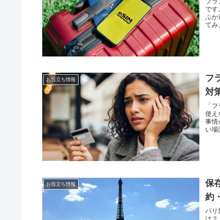
フラ
です
ぶか
てみ
フ
お役立ち情報
対
「フ
使え
事情
い場
保
お役立ち情報
約
パリ
は？