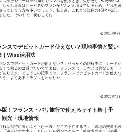
ンス旅行やヨーロッパ周遊でスマホを使うとき、欠かせないのがeSIM
。しかし最近はサービスやプランがどんどん増えているため、どれを選
迷ってしまう方も多いでしょう。私自身、これまで複数のeSIMを試し
ました。その中で「安心してお...
2025.08.29
ランスでデビットカード使えない？現地事情と賢い
策｜Wise活用法
ランスでデビットカードが使えない？」せっかくの旅行中に、カードが
なくて困るのは避けたいですよね。フランスは、日本とは異なるカード
があります。そこでこの記事では、フランスでデビットカードが使えな
面や、よくあるトラブルをわかりや...
2025.07.29
存版！フランス・パリ旅行で使えるサイト集｜予
・観光・現地情報
旅行は期待に胸がふくらむ一方「どこで予約する？」「現地の交通手段
」「治安は大丈夫？」といった疑問がつきもの。航空券やホテルの手