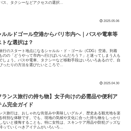
バス、タクシーなどアクセスの選択...
2025.05.06
ャルルドゴール空港からパリ市内へ｜バスや電車等
ストな選択は？
旅行のスタート地点になるシャルル・ド・ゴール（CDG）空港。到着
ものの「どうやって市内へ行けばいいんだろう？」と迷ってしまう人も
でしょう。バスや電車、タクシーなど移動手段はいろいろあるので、自
ぴったりの方法を選びたいところで...
2025.04.30
フランス旅行の持ち物】女子向けの必需品や便利ア
テム完全ガイド
ンス旅行は、おしゃれな街並みや美味しいグルメ、歴史ある観光地を楽
る特別な体験です。でも、現地の気候や文化に合った持ち物をしっかり
しないと後悔することも。特に女性は、スキンケア用品や防犯グッズな
持っていくべきアイテムがいろいろ...