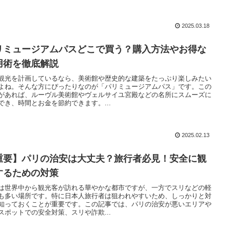
2025.03.18
リミュージアムパスどこで買う？購入方法やお得な
用術を徹底解説
観光を計画しているなら、美術館や歴史的な建築をたっぷり楽しみたい
よね。そんな方にぴったりなのが「パリミュージアムパス」です。この
があれば、ルーヴル美術館やヴェルサイユ宮殿などの名所にスムーズに
でき、時間とお金を節約できます。...
2025.02.13
重要】パリの治安は大丈夫？旅行者必見！安全に観
するための対策
は世界中から観光客が訪れる華やかな都市ですが、一方でスリなどの軽
も多い場所です。特に日本人旅行者は狙われやすいため、しっかりと対
知っておくことが重要です。この記事では、パリの治安が悪いエリアや
スポットでの安全対策、スリや詐欺...