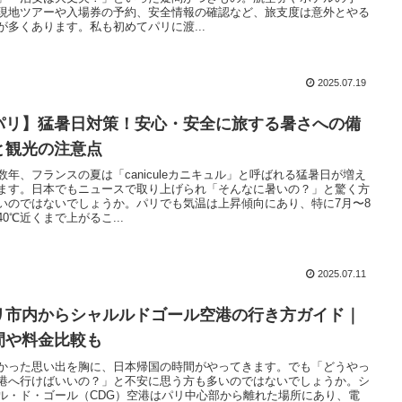
現地ツアーや入場券の予約、安全情報の確認など、旅支度は意外とやる
が多くあります。私も初めてパリに渡...
2025.07.19
パリ】猛暑日対策！安心・安全に旅する暑さへの備
と観光の注意点
数年、フランスの夏は「caniculeカニキュル」と呼ばれる猛暑日が増え
ます。日本でもニュースで取り上げられ「そんなに暑いの？」と驚く方
いのではないでしょうか。パリでも気温は上昇傾向にあり、特に7月〜8
40℃近くまで上がるこ...
2025.07.11
リ市内からシャルルドゴール空港の行き方ガイド｜
間や料金比較も
かった思い出を胸に、日本帰国の時間がやってきます。でも「どうやっ
港へ行けばいいの？」と不安に思う方も多いのではないでしょうか。シ
ル・ド・ゴール（CDG）空港はパリ中心部から離れた場所にあり、電