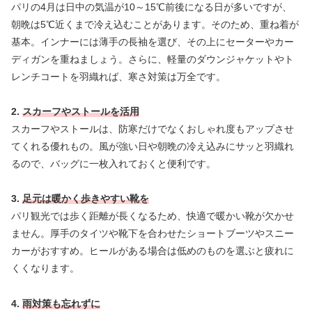
パリの4月は日中の気温が10～15℃前後になる日が多いですが、
朝晩は5℃近くまで冷え込むことがあります。そのため、重ね着が
基本。インナーには薄手の長袖を選び、その上にセーターやカー
ディガンを重ねましょう。さらに、軽量のダウンジャケットやト
レンチコートを羽織れば、寒さ対策は万全です。
2.
スカーフやストールを活用
スカーフやストールは、防寒だけでなくおしゃれ度もアップさせ
てくれる優れもの。風が強い日や朝晩の冷え込みにサッと羽織れ
るので、バッグに一枚入れておくと便利です。
3.
足元は暖かく歩きやすい靴を
パリ観光では歩く距離が長くなるため、快適で暖かい靴が欠かせ
ません。厚手のタイツや靴下を合わせたショートブーツやスニー
カーがおすすめ。ヒールがある場合は低めのものを選ぶと疲れに
くくなります。
4.
雨対策も忘れずに