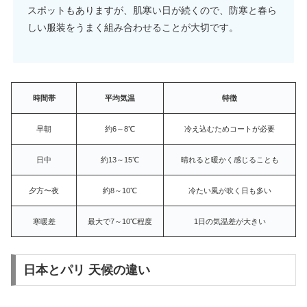
スポットもありますが、肌寒い日が続くので、防寒と春ら
しい服装をうまく組み合わせることが大切です。
時間帯
平均気温
特徴
早朝
約6～8℃
冷え込むためコートが必要
日中
約13～15℃
晴れると暖かく感じることも
夕方〜夜
約8～10℃
冷たい風が吹く日も多い
寒暖差
最大で7～10℃程度
1日の気温差が大きい
日本とパリ 天候の違い