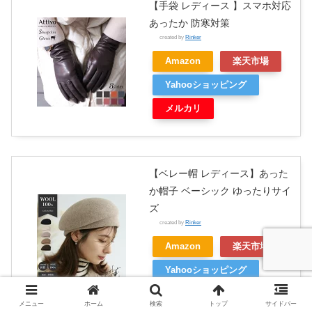
【手袋 レディース 】スマホ対応
あったか 防寒対策
created by
Rinker
Amazon
楽天市場
Yahooショッピング
メルカリ
【ベレー帽 レディース】あった
か帽子 ベーシック ゆったりサイ
ズ
created by
Rinker
Amazon
楽天市場
Yahooショッピング
メルカリ
メニュー
ホーム
検索
トップ
サイドバー