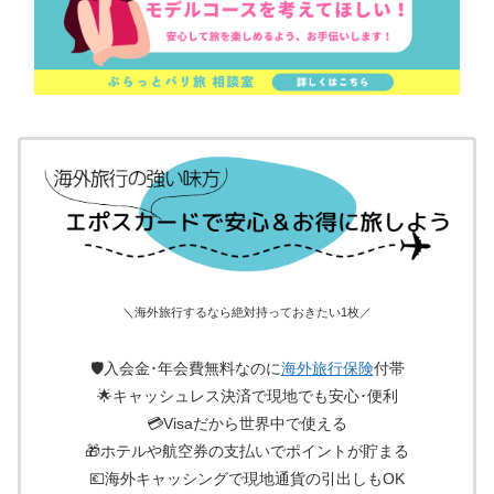
＼海外旅行するなら絶対持っておきたい1枚／
🛡入会金･年会費無料なのに
海外旅行保険
付帯
🌟キャッシュレス決済で現地でも安心･便利
💳Visaだから世界中で使える
🎁ホテルや航空券の支払いでポイントが貯まる
💶海外キャッシングで現地通貨の引出しもOK