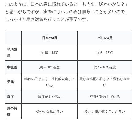
このように、日本の春に慣れていると「もう少し暖かいかな？」
と思いがちですが、実際にはパリの春は肌寒いことが多いので、
しっかりと寒さ対策を行うことが重要です。
日本の4月
パリの4月
平均気
約10～18℃
約8～15℃
温
寒暖差
約5～8℃程度
約7～10℃程度
晴れの日が多く、比較的安定して
曇りや小雨の日が多く変わりやす
天候
いる
い
湿度
湿度がやや高め
空気が乾燥している
風の特
穏やかな風が多い
冷たい風が吹くことが多い
徴