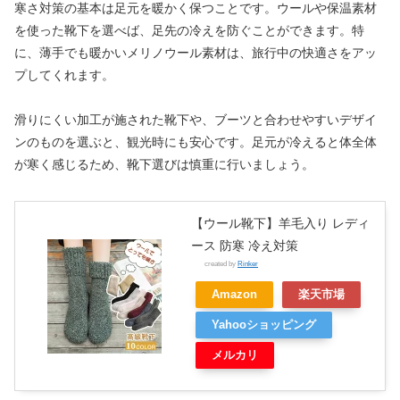
寒さ対策の基本は足元を暖かく保つことです。ウールや保温素材
を使った靴下を選べば、足先の冷えを防ぐことができます。特
に、薄手でも暖かいメリノウール素材は、旅行中の快適さをアッ
プしてくれます。
滑りにくい加工が施された靴下や、ブーツと合わせやすいデザイ
ンのものを選ぶと、観光時にも安心です。足元が冷えると体全体
が寒く感じるため、靴下選びは慎重に行いましょう。
【ウール靴下】羊毛入り レディ
ース 防寒 冷え対策
created by
Rinker
Amazon
楽天市場
Yahooショッピング
メルカリ