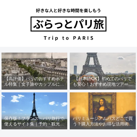
【高評価】パリのおすすめホテ
【日本語OK】初めてのパリで
ル特集｜女子旅やカップルにぴ
も安心！おすすめ現地ツアー特
ったり！
集【12選】
保存版！フランス・パリ旅行で
パリミュージアムパスどこで買
使えるサイト集｜予約・観光・
う？購入方法やお得な活用術を
現地情報
徹底解説