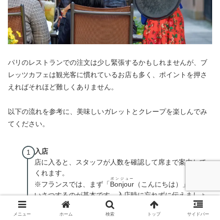
パリのレストランでの注文は少し緊張するかもしれませんが、ブ
レッツカフェは観光客に慣れているお店も多く、ポイントを押さ
えればそれほど難しくありません。
以下の流れを参考に、美味しいガレットとクレープを楽しんでみ
てください。
入店
店に入ると、スタッフが人数を確認して席まで案内して
くれます。
ボンジュー
※フランスでは、まず「
Bonjour
（こんにちは）」とあ
いさつするのが基本です。入店時に忘れずに伝えましょ
う。
メニュー
ホーム
検索
トップ
サイドバー
【
予約している場合
】