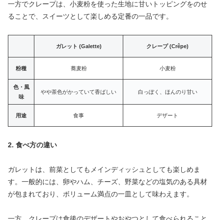
一方でクレープは、小麦粉を使った生地に甘いトッピングをのせ
ることで、スイーツとして楽しめる定番の一品です。
ガレット (Galette)
クレープ (Crêpe)
粉種
蕎麦粉
小麦粉
色・風
やや茶色がかっていて香ばしい
白っぽく、ほんのり甘い
味
用途
食事
デザート
2. 食べ方の違い
ガレットは、前菜としてもメインディッシュとしても楽しめま
す。一般的には、卵やハム、チーズ、野菜などの塩気のある具材
が包まれており、ボリューム満点の一皿として味わえます。
一方、クレープは食後のデザートやおやつとして食べられること