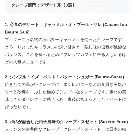
クレープ部門：デザート系
【
3選
】
1. 必食のデザート！キャラメル・オ・ブール・サレ (Caramel au
Beurre Salé)
ブルターニュ名物の塩バターキャラメルを使ったクレープです。
とろーりとしたキャラメルの深い甘さと、隠し味の塩気が絶妙な
バランス。これを食べるためにブレッツカフェに来る人もいるほ
どの人気メニューです。
2. シンプル・イズ・ベスト！バター・シュガー (Beurre-Sucre)
焼きたての温かいクレープに、エシレバターなどの良質な有塩バ
ターと砂糖をまぶした極めてシンプルなクレープです。素材の美
味しさがダイレクトに感じられ、食後のちょっとしたデザートに
ぴったりです。
3. 和仏が融合した柚子風味のクレープ・スゼット (Suzette Yuzu)
フランスの古典的なクレープ「クレープ・スゼット」に日本の柚