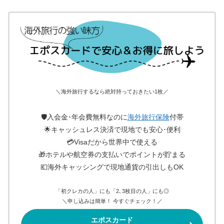
＼海外旅行するなら絶対持っておきたい1枚／
🛡入会金･年会費無料なのに
海外旅行保険
付帯
🌟キャッシュレス決済で現地でも安心･便利
💳Visaだから世界中で使える
🎁ホテルや航空券の支払いでポイントが貯まる
💶海外キャッシングで現地通貨の引出しもOK
「初クレカの人」にも「2､3枚目の人」にも◎
＼申し込みは簡単！ 今すぐチェック！／
エポスカード