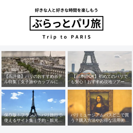
【高評価】パリのおすすめホテ
【日本語OK】初めてのパリで
ル特集｜女子旅やカップルにぴ
も安心！おすすめ現地ツアー特
ったり！
集【12選】
保存版！フランス・パリ旅行で
パリミュージアムパスどこで買
使えるサイト集｜予約・観光・
う？購入方法やお得な活用術を
現地情報
徹底解説