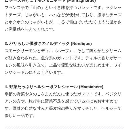
2. チーズ好きに！モンタニャード (Montagnarde)
フランス語で「山の」という意味を持つガレットです。ラクレッ
トチーズ、じゃがいも、ハムなどが使われており、濃厚なチーズ
とホクホクのじゃがいもが、まるで雪山でいただくような温かさ
と満足感を与えてくれます。
3. パリらしい優雅さのノルディック (Nordique)
スモークサーモンとディル（ハーブ）、そして爽やかなクリーム
が組み合わされた、魚介系のガレットです。ディルの香りがサー
モンの風味を引き立て、上品で優雅な味わいが楽しめます。ワイ
ンやシードルにもよく合います。
4. 野菜たっぷりヘルシー系マレシェール (Maraîchère)
季節の野菜やきのこをふんだんに使ったガレットです。ベジタリ
アンの方や、旅行中に野菜不足を感じている方にもおすすめで
す。野菜の自然な甘みと蕎麦粉の香りがマッチした、ヘルシーで
優しい一品です。