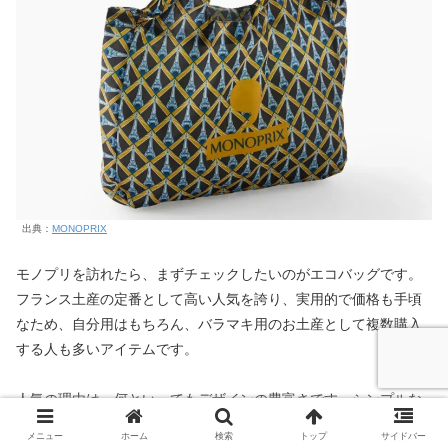
出典：
MONOPRIX
モノプリを訪れたら、まずチェックしたいのがエコバッグです。
フランス土産の定番として高い人気を誇り、実用的で価格も手頃
なため、自分用はもちろん、バラマキ用のお土産として複数購入
する人も多いアイテムです。
人気の理由は、何といってもデザインの豊富さです。シンプルな
ものから、ポップでかわいらしい柄、パリらしいモチーフが描か
メニュー
ホーム
検索
トップ
サイドバー