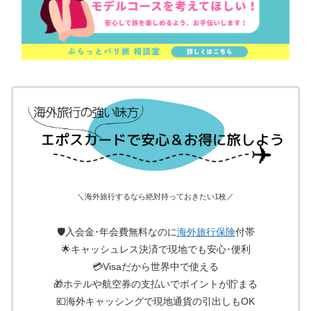
＼海外旅行するなら絶対持っておきたい1枚／
🛡入会金･年会費無料なのに
海外旅行保険
付帯
🌟キャッシュレス決済で現地でも安心･便利
💳Visaだから世界中で使える
🎁ホテルや航空券の支払いでポイントが貯まる
💶海外キャッシングで現地通貨の引出しもOK