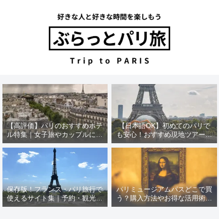
【高評価】パリのおすすめホテ
【日本語OK】初めてのパリで
ル特集｜女子旅やカップルにぴ
も安心！おすすめ現地ツアー特
ったり！
集【12選】
保存版！フランス・パリ旅行で
パリミュージアムパスどこで買
使えるサイト集｜予約・観光・
う？購入方法やお得な活用術を
現地情報
徹底解説