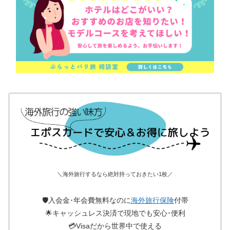
＼海外旅行するなら絶対持っておきたい1枚／
🛡入会金･年会費無料なのに
海外旅行保険
付帯
🌟キャッシュレス決済で現地でも安心･便利
💳Visaだから世界中で使える