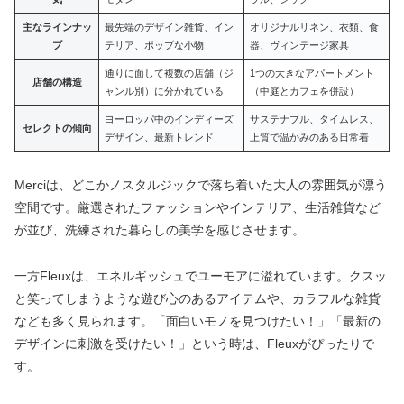
主なラインナッ
最先端のデザイン雑貨、イン
オリジナルリネン、衣類、食
プ
テリア、ポップな小物
器、ヴィンテージ家具
通りに面して複数の店舗（ジ
1つの大きなアパートメント
店舗の構造
ャンル別）に分かれている
（中庭とカフェを併設）
ヨーロッパ中のインディーズ
サステナブル、タイムレス、
セレクトの傾向
デザイン、最新トレンド
上質で温かみのある日常着
Merciは、どこかノスタルジックで落ち着いた大人の雰囲気が漂う
空間です。厳選されたファッションやインテリア、生活雑貨など
が並び、洗練された暮らしの美学を感じさせます。
一方Fleuxは、エネルギッシュでユーモアに溢れています。クスッ
と笑ってしまうような遊び心のあるアイテムや、カラフルな雑貨
なども多く見られます。「面白いモノを見つけたい！」「最新の
デザインに刺激を受けたい！」という時は、Fleuxがぴったりで
す。