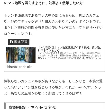
5. マレ地区を暮らすように、効率よく散策したい方
トレンド発信地であるマレの中心部にあるため、周辺のカフェ
や、他のブティック巡りと組み合わせやすいのもポイントです。
限られた旅行の時間を有意義に使いたい方にも、立ち寄りやすい
ロケーションです。
【パリ3区4区】マレ地区散策ガイド！観光、買い物、
レストランまとめ
「パリらしい街歩きを楽しみたい」と思ったら、ぜひ訪れてみた
いのがマレ地区です。石畳の路地に歴史ある建物が並び、おしゃ
れなブティックやカフェが点在するマレ地区は、地元パリっ子に
も人気のエリア。歩いているだけでも楽しく、気になるお店を見
つけては...
blatabi-paris.site
気取らないカジュアルさがありながらも、しっかりと一本筋の通
った高いデザイン性を感じられる場所。それがFleuxです。きっ
と、あなたの五感を心地よく刺激してくれるはず！
店舗情報・アクセス方法