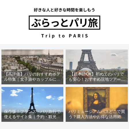
【高評価】パリのおすすめホテ
【日本語OK】初めてのパリで
ル特集｜女子旅やカップルにぴ
も安心！おすすめ現地ツアー特
ったり！
集【12選】
保存版！フランス・パリ旅行で
パリミュージアムパスどこで買
使えるサイト集｜予約・観光・
う？購入方法やお得な活用術を
現地情報
徹底解説