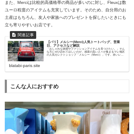
また、Merciは比較的高価格帯の商品が多いのに対し、Fleuxは数
ユーロ程度のアイテムも充実しています。そのため、自分用のお
土産はもちろん、友人や家族へのプレゼントを探したいときにも
立ち寄りやすいお店です。
【パリ】メルシー(Merci)人気トートバッグ、営業
日、アクセスなど解説
「おしゃれな雑貨やファッションアイテムを見つけたい。」そん
な方にぜひ訪れてほしいのが、感度の高い人々が集まるマレ地区
の人気セレクトショップ「メルシー（Merci）」です。赤いレト
ロカーが目印のこのお店は、流行に左右されない上質な日用品か
ら、...
blatabi-paris.site
こんな人におすすめ